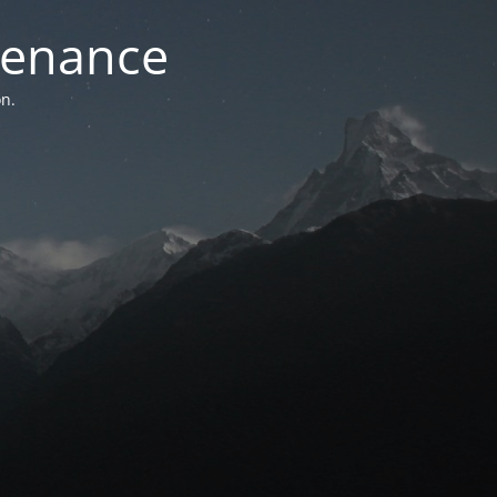
ntenance
n.