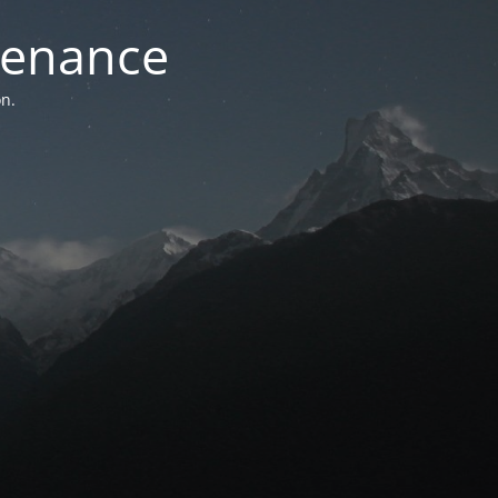
ntenance
n.