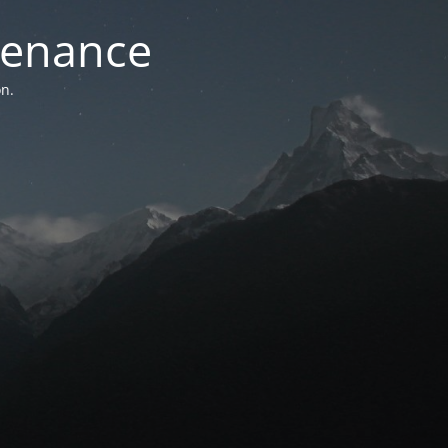
ntenance
n.